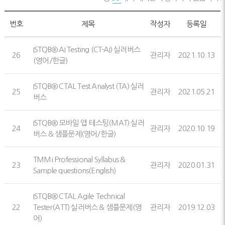
번호
제목
작성자
등록일
ISTQB® AI Testing (CT-AI) 실러버스
26
관리자
2021.10.13
(영어/한글)
ISTQB® CTAL Test Analyst (TA) 실러
25
관리자
2021.05.21
버스
ISTQB® 모바일 앱 테스팅(MAT) 실러
24
관리자
2020.10.19
버스 & 샘플문제(영어/한글)
TMMi Professional Syllabus &
23
관리자
2020.01.31
Sample questions(English)
ISTQB® CTAL Agile Technical
22
Tester(ATT) 실러버스 & 샘플문제(영
관리자
2019.12.03
어)