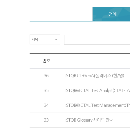
전체
번호
36
ISTQB CT-GenAI 실러버스 (한/영)
35
ISTQB® CTAL Test Analyst(CTAL
34
ISTQB® CTAL Test Management(
33
ISTQB Glossary 사이트 안내