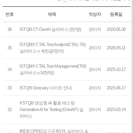
번호
제목
작성자
등록일
36
ISTQB CT-GenAI 실러버스 (한/영)
관리자
2026.06.30
ISTQB® CTAL Test Analyst(CTAL-TA)
35
관리자
2026.05.11
실러버스 v. 4(한글/영어)
ISTQB® CTAL Test Management(TM)
34
관리자
2025.10.17
실러버스 v.3(한/영)
33
ISTQB Glossary 사이트 안내
관리자
2025.06.17
KSTQB 생성형 AI 활용 테스팅
32
Generative AI for Testing (GenAIT) 실
관리자
2025.03.14
러버스
IREB CPRE(요구공학) FL 실러버스 &