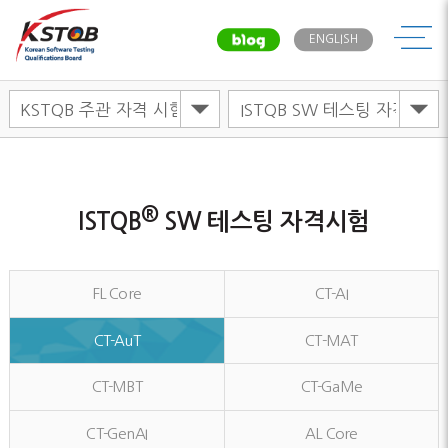
메뉴
ENGLISH
®
ISTQB
SW 테스팅 자격시험
FL Core
CT-AI
CT-AuT
CT-MAT
CT-MBT
CT-GaMe
CT-GenAI
AL Core